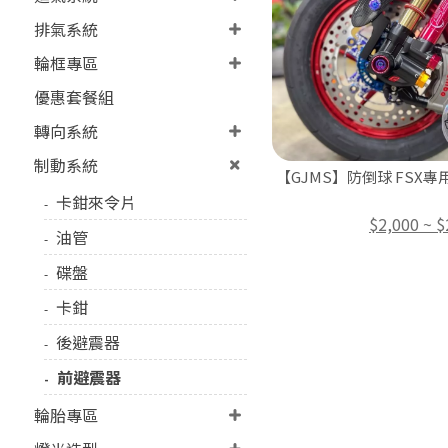
排氣系統
輪框專區
優惠套餐組
轉向系統
制動系統
【GJMS】防倒球 FSX專
卡鉗來令片
$2,000 ~ $
油管
碟盤
卡鉗
後避震器
前避震器
輪胎專區