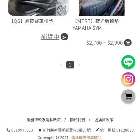
【QS】麂皮賽車椅墊
【MTRT】夜光版椅墊
YAMAHA SYM
補貨中
$2,700 ~ $2,900
1
服務條款及隱私政策
關於我們
退換貨政策
0910970513
新竹縣新豐鄉新豐村2鄰37號
統一編號 91128033
Copyright © 2021
儒林車業機車精品