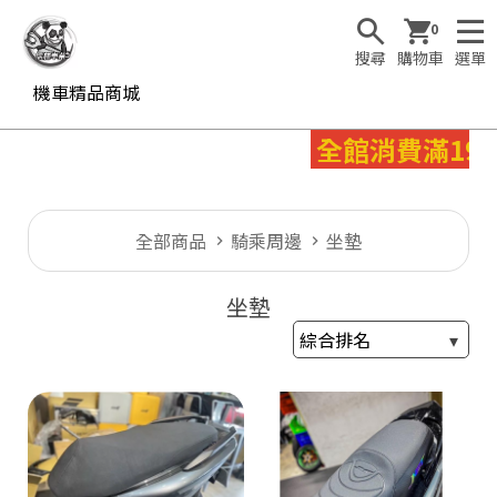
0
搜尋
購物車
選單
機車精品商城
全館消費滿199
全部商品
騎乘周邊
坐墊
坐墊