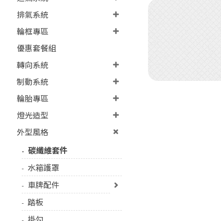
排氣系統
輪框專區
優惠套餐組
轉向系統
制動系統
輪胎專區
燈光造型
外型風格
碳纖維套件
水箱護罩
車牌配件
踏板
掛勾