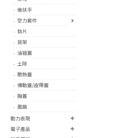
後扶手
空力套件
鈦片
貨架
油箱蓋
土除
散熱蓋
傳動蓋/皮帶蓋
胸蓋
風鏡
動力表現
電子產品