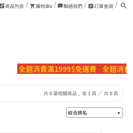
商品列表
購物車
聯絡我們
訂單查詢
0
全館消費滿1999$免運費
全館消費滿1
共
0
筆相關商品 ,
第
1
頁 ／ 共
0
頁