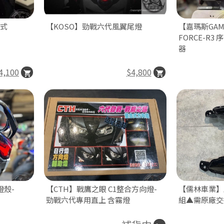
列式
【KOSO】勁戰六代風翼尾燈
【嘉瑪斯GAM
FORCE-R
器
4,100
$4,800
殼-
【CTH】戰鷹之眼 C1整合方向燈-
【儒林車業】
勁戰六代專用直上 含霧燈
組▲需原廠交