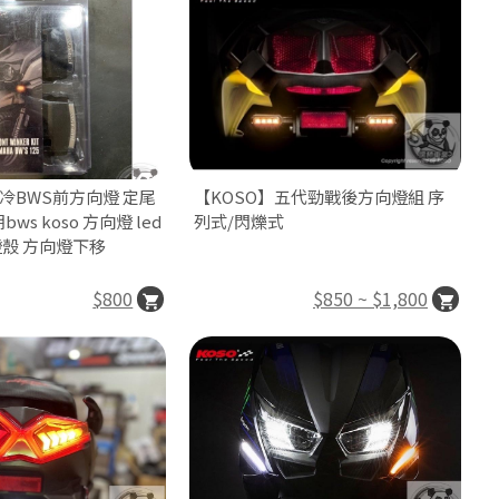
水冷BWS前方向燈 定尾
【KOSO】五代勁戰後方向燈組 序
ws koso 方向燈 led
列式/閃爍式
燈殼 方向燈下移
$800
$850 ~ $1,800