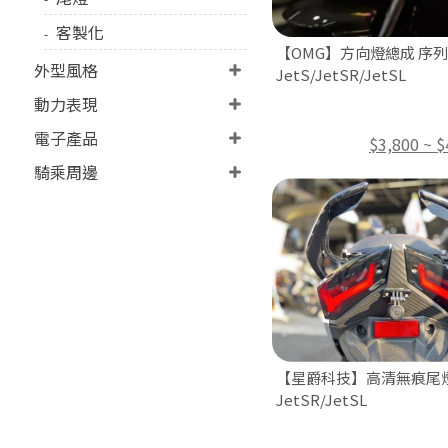
客製化
【OMG】方向燈總成 序
外型風格
JetS/JetSR/JetSL
動力表現
電子產品
$3,800 ~ $
騎乘周邊
【星爵科技】高清無痕尾燈
JetSR/JetSL