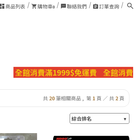
商品列表
購物車
聯絡我們
訂單查詢
0
館消費滿1999$免運費
全館消費滿1999
共
20
筆相關商品 ,
第
1
頁 ／ 共
2
頁