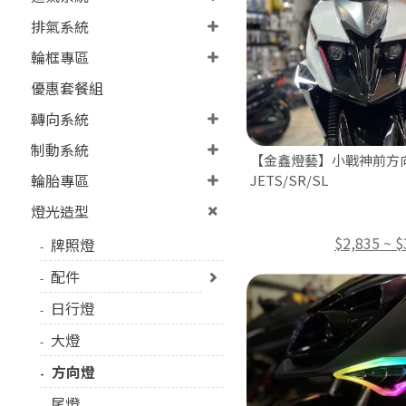
排氣系統
輪框專區
優惠套餐組
轉向系統
制動系統
【金鑫燈藝】小戰神前方
輪胎專區
JETS/SR/SL
燈光造型
$2,835 ~ $
牌照燈
配件
日行燈
大燈
方向燈
尾燈