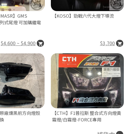
MASR】GMS
【KOSO】勁戰六代大燈下導流
3 序列式尾燈 可加購繼電
$4,600 ~ $4,900
$3,700
原廠燻黑前方向燈殼
【CTH】F1普拉斯 整合式方向燈黃
換
霧燈/白霧燈-FORCE專用