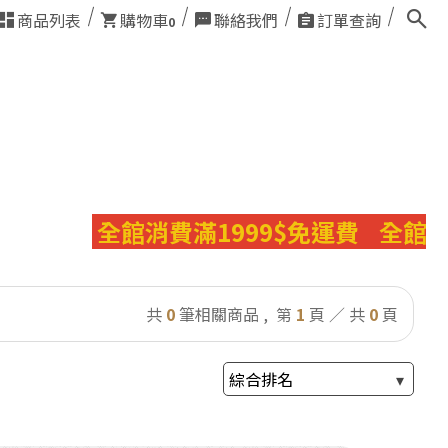
商品列表
購物車
聯絡我們
訂單查詢
0
全館消費滿1999$免運費
全館消費
共
0
筆相關商品 ,
第
1
頁 ／ 共
0
頁