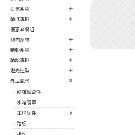
排氣系統
輪框專區
優惠套餐組
轉向系統
制動系統
輪胎專區
燈光造型
外型風格
碳纖維套件
水箱護罩
車牌配件
踏板
掛勾