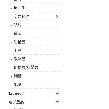
後扶手
空力套件
鈦片
貨架
油箱蓋
土除
散熱蓋
傳動蓋/皮帶蓋
胸蓋
風鏡
動力表現
電子產品