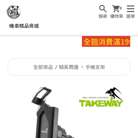
0
搜尋
購物車
選單
機車精品商城
全館消費滿199
全部商品
騎乘周邊
手機支架