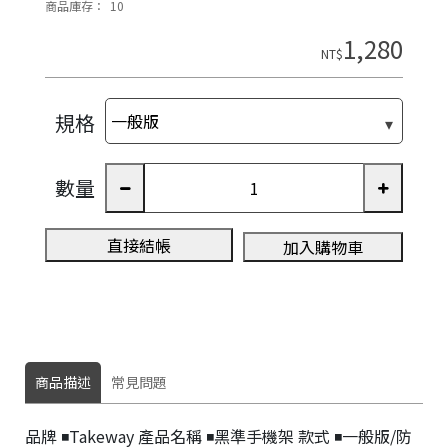
商品庫存：
10
1,280
NT$
規格
數量
直接結帳
加入購物車
商品描述
常見問題
新
統
竹
一
品牌 ◾️Takeway 產品名稱 ◾️黑準手機架 款式 ◾️一般版/防
縣
編