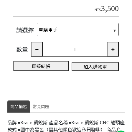
3,500
NT$
請選擇
數量
直接結帳
加入購物車
商品描述
常見問題
新
統
竹
一
品牌 ◾️Krace 凱銳斯 產品名稱 ◾️Krace 凱銳斯 CNC 龍頭座
縣
編
款式 ◾️圖中為黑色（需其他顏色歡迎私訊聊聊） 商品介