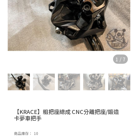
1
/
7
【KRACE】粗把座總成 CNC分離把座/鍛造
卡夢車把手
商品庫存：
10