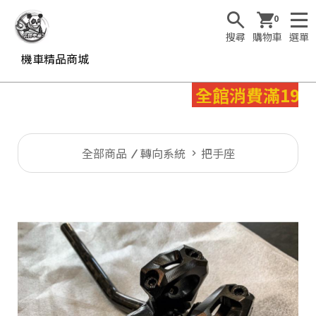
0
搜尋
購物車
選單
機車精品商城
全館消費滿199
全部商品
轉向系統
把手座