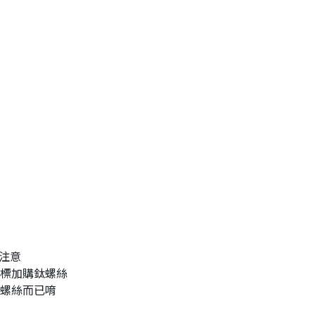
請注意
標加購鈦螺絲
螺絲而已唷