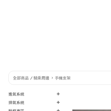
全部商品
騎乘周邊
手機支架
進氣系統
排氣系統
輪框專區