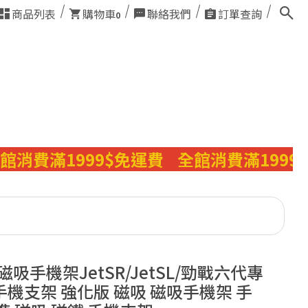
商品列表
購物車
聯絡我們
訂單查詢
0
費滿1999$免運費
全館消費滿1999$免
磁吸手機架JetSR/JetSL/勁戰六代專
機支架 強化版 磁吸 磁吸手機架 手