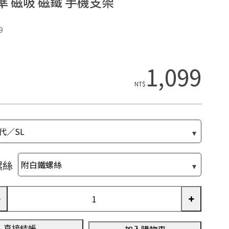
準 磁吸 磁鐵 手機支架
9
1,099
NT$
螺絲
直接結帳