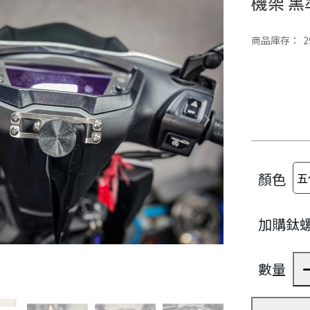
機架 黑
商品庫存：
2
顏色
加購鈦
數量