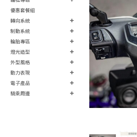
優惠套餐組
轉向系統
制動系統
輪胎專區
燈光造型
外型風格
動力表現
電子產品
騎乘周邊