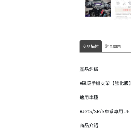
商品描述
常見問題
產品名稱
◾️磁吸手機支架【強化版
適用車種
◾️JetS/SR/S車系專用 
商品介紹