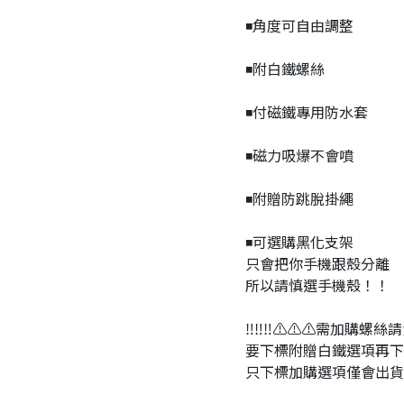
◾️角度可自由調整
◾️附白鐵螺絲
◾️付磁鐵專用防水套
◾️磁力吸爆不會噴
◾️附贈防跳脫掛繩
◾️可選購黑化支架
只會把你手機跟殼分離
所以請慎選手機殼！！
‼️‼️‼️⚠️⚠️⚠️需加購螺絲
要下標附贈白鐵選項再下
只下標加購選項僅會出貨