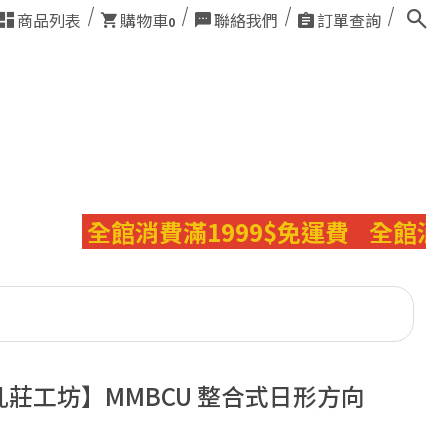
商品列表
購物車
聯絡我們
訂單查詢
0
全館消費滿1999$免運費
全館消費滿
亂莊工坊】MMBCU 整合式日形方向