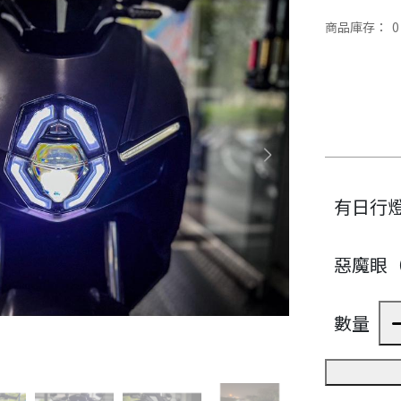
商品庫存：
0
有日行
惡魔眼
數量