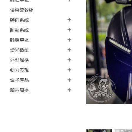
優惠套餐組
轉向系統
制動系統
輪胎專區
燈光造型
外型風格
動力表現
電子產品
騎乘周邊