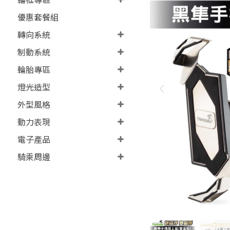
優惠套餐組
轉向系統
制動系統
輪胎專區
燈光造型
外型風格
動力表現
電子產品
騎乘周邊