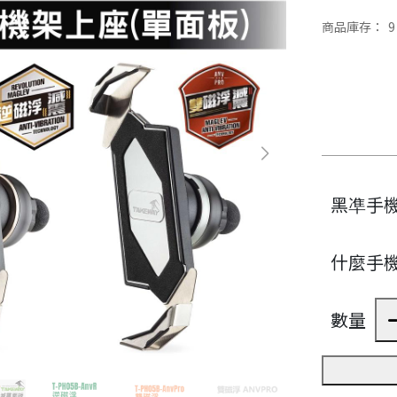
商品庫存：
9
黑凖手
什麼手
數量