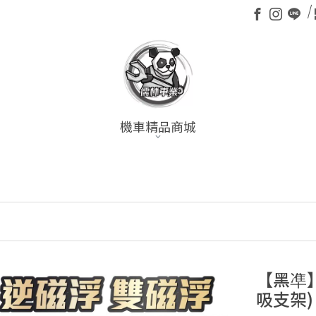
機車精品商城
全
【黑凖
吸支架)